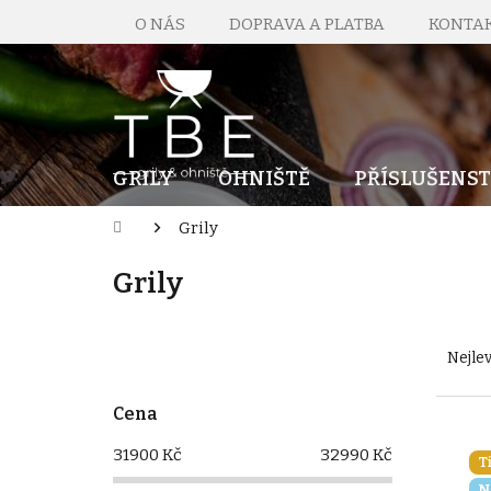
Přejít
O NÁS
DOPRAVA A PLATBA
KONTA
na
obsah
GRILY
OHNIŠTĚ
PŘÍSLUŠENST
Domů
Grily
Grily
P
Ř
o
a
Nejlev
s
z
t
e
Cena
r
n
V
a
í
ý
31900
Kč
32990
Kč
T
n
p
p
N