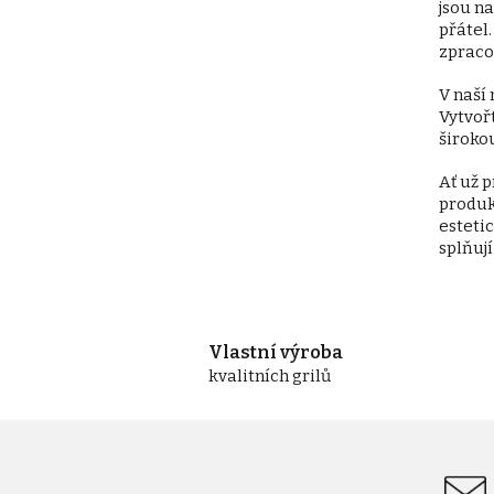
jsou n
přátel
zpraco
V naší 
Vytvoř
široko
Ať už 
produkt
esteti
splňují
Vlastní výroba
kvalitních grilů