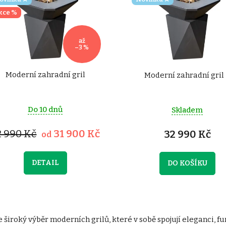
kce %
až
–3 %
Moderní zahradní gril
Moderní zahradní gril
Do 10 dnů
Skladem
2 990 Kč
31 900 Kč
32 990 Kč
od
DETAIL
DO KOŠÍKU
O
v
 široký výběr moderních grilů, které v sobě spojují eleganci, f
l