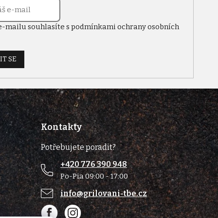
e-mailu souhlasíte s
podmínkami ochrany osobních
IT SE
Kontakty
Potřebujete poradit?
+420 776 390 948
Po-Pia 09:00 - 17:00
info@grilovani-tbe.cz