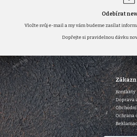
Odebírat new
Vložte svůj e-mail a my vám budeme zasílat infor
Z
á
p
Zákazni
a
t
Kontakty
í
Doprava a
Obchodní
Ochrana 
Reklamace