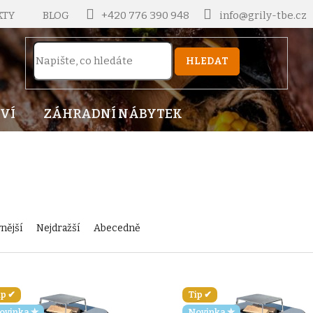
KTY
BLOG
+420 776 390 948
info@grily-tbe.cz
HLEDAT
VÍ
ZÁHRADNÍ NÁBYTEK
nější
Nejdražší
Abecedně
ip ✔
Tip ✔
ovinka ✮
Novinka ✮