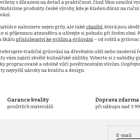
avrženy s důrazem na detail a praktičnost, čímž Vám umožní vyc
á
. Nabízíme produkty české výroby, kde je kladen důraz na ruční
d
vání.
a
c
nabídce naleznete nejen grily, ale také
ohniště
, která jsou skv
í
p
te si příjemnou atmosféru a užívejte si pohodu při živém ohni. 
r
u škálu
příslušenství ke grilům a grilování
– od roštů a grilovac
v
k
preferujete tradiční grilování na dřevěném uhlí nebo moderní ř
y
y vám zajistí skvělé kulinářské zážitky. Vyberte si z nabídky gri
v
cky propracované a odolné vůči povětrnostním vlivům. Dopřejte s
ý
 ty nejvyšší nároky na kvalitu a design.
p
i
s
u
Garance kvality
Doprava zdarma
použitých materiálů
při nákupu nad 3 99
E-mail