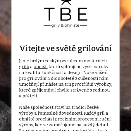
Vítejte ve světě grilování
Jsme hrdým českým výrobcem moderních
grilů
a
ohništ
, která splňují nejvyšší nároky
na kvalitu, funkčnost a design. Naše vášeň
pro grilování a dlouholeté zkušenosti nám
umožňují přinášet na trh prvotřídní výrobky,
které zpříjemňují chvíle strávené s rodinou
a přáteli.
Naše společnost staví na tradici české
výroby a řemeslné dovednosti. Každý gril a
ohniště prochází precizním procesem ruční
výroby, kde se zaměřujeme na každý detail.
Používáme jen prvotřídní materiály, které