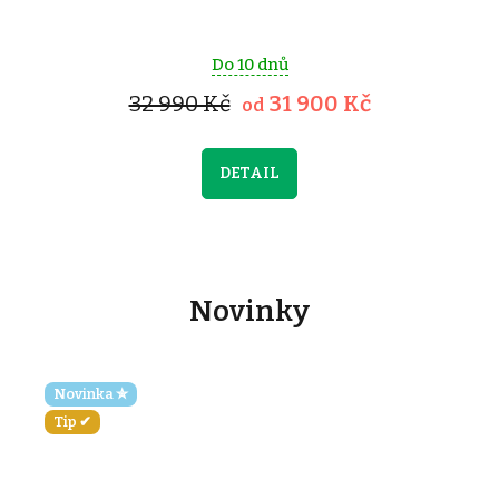
Do 10 dnů
32 990 Kč
31 900 Kč
od
DETAIL
Novinky
Novinka ✮
Tip ✔