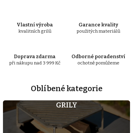
e
m
o
Vlastní výroba
Garance kvality
b
kvalitních grilů
použitých materiálů
c
h
o
Doprava zdarma
Odborné poradenství
d
při nákupu nad 3 999 Kč
ochotně pomůžeme
ě
Oblíbené kategorie
GRILY