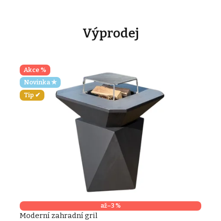
Výprodej
Akce %
Novinka ✮
Tip ✔
až
–3 %
Moderní zahradní gril