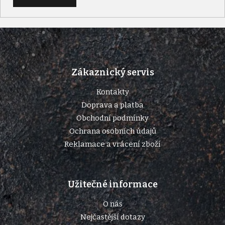
Z
á
p
Zákaznický servis
a
t
Kontakty
í
Doprava a platba
Obchodní podmínky
Ochrana osobních údajů
Reklamace a vrácení zboží
Užitečné informace
O nás
Nejčastější dotazy