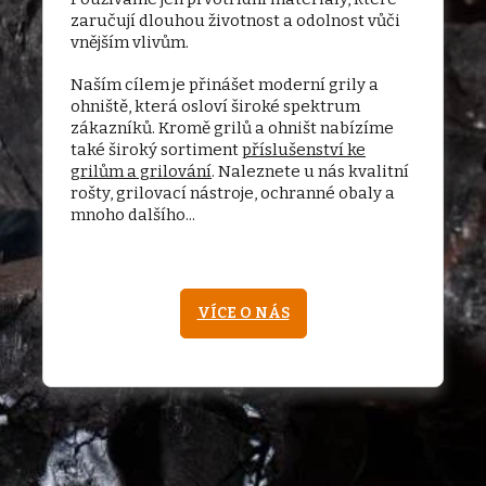
zaručují dlouhou životnost a odolnost vůči
vnějším vlivům.
Naším cílem je přinášet moderní grily a
ohniště, která osloví široké spektrum
zákazníků. Kromě grilů a ohništ nabízíme
také široký sortiment
příslušenství ke
grilům a grilování
. Naleznete u nás kvalitní
rošty, grilovací nástroje, ochranné obaly a
mnoho dalšího...
VÍCE O NÁS